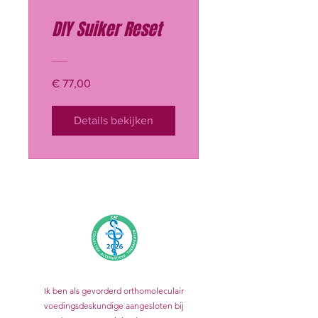
DIY Suiker Reset
€ 77,00
Details bekijken
Ik ben als gevorderd orthomoleculair
voedingsdeskundige aangesloten bij