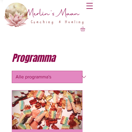
Merlin's Maan
Coaching
8
Healing
Programma