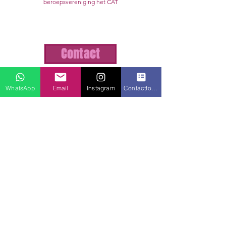
beroepsvereniging het CAT
Contact
WhatsApp
Email
Instagram
Contactformulier
Neem contact met mij op via:
+31 6 1777 43 91
WhatsApp/bel
merlin@merlinsmaan.nl
KvK nummer:
82409714
BTW nummer: NL003681783B02
Volg mij op: