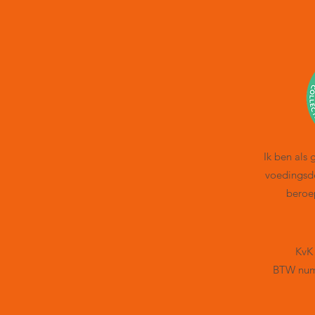
Ik ben als
voedingsde
beroe
KvK
BTW num