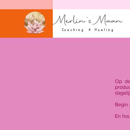
Merlin's Maan
Coaching
8
Healing
Op de
produ
dageli
Begin 
En hou