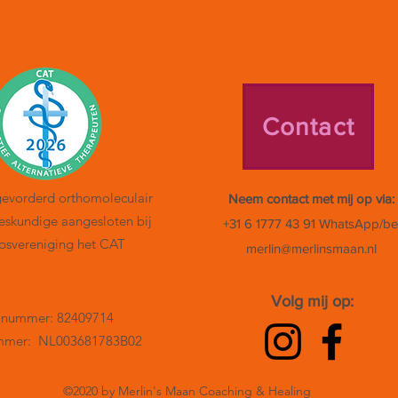
Contact
 gevorderd orthomoleculair
Neem contact met mij op via:
skundige aangesloten bij
+31 6 1777 43 91 WhatsApp/be
psvereniging het CAT
merlin@merlinsmaan.nl
Volg mij op:
 nummer: 82409714
mer: NL003681783B02
©2020 by Merlin's Maan Coaching & Healing