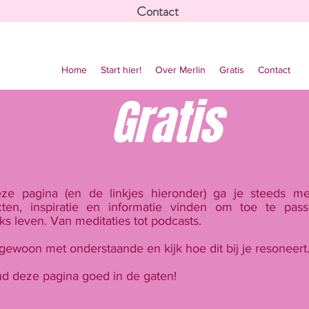
Contact
Home
Start hier!
Over Merlin
Gratis
Contact
Gratis
ze pagina (en de linkjes hieronder) ga je steeds mee
cten, inspiratie en informatie vinden om toe te pass
jks leven. Van meditaties tot podcasts.
gewoon met onderstaande en kijk hoe dit bij je resoneert
d deze pagina goed in de gaten!