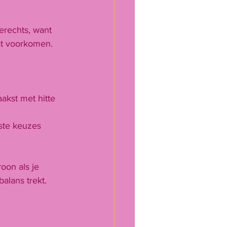
erechts, want 
ist voorkomen.
aakst met hitte 
ste keuzes
oon als je 
balans trekt. 