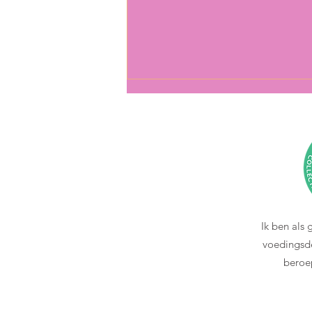
Je leeft gezond, maar toch voel
Ik ben als
je je moe en uit balans. Hoe kan
voedingsde
dat?
beroe